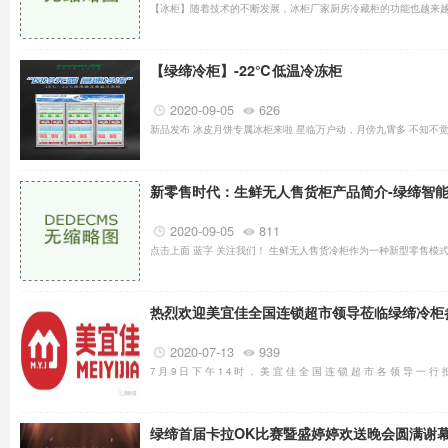
【冰柜】随着技术的不断发展，冰柜厂家厨房冷藏柜的功能也越来越多
【绿缔冷柜】-22℃低温冷冻柜
2020-09-05
626
新品发布 冰皮月饼专属冰柜来啦 星临万户动，月傍九霄多 不知不觉九
新零售时代：生鲜无人售货柜产品简介-绿缔智
2020-09-05
811
点击上面 蓝字 关注我们！ 生鲜无人售货冷柜作为一种新型零售模式
热烈欢迎美宜佳全国连锁超市领导莅临绿缔冷柜
2020-07-13
939
7 月 9 日 下 午 1 4 时 ， 美 宜 佳 全 国 连 锁 超 市 各 领 导 一 行 
绿缔首届卡拉OK比赛暨盛婷婷欢送晚会圆满谢