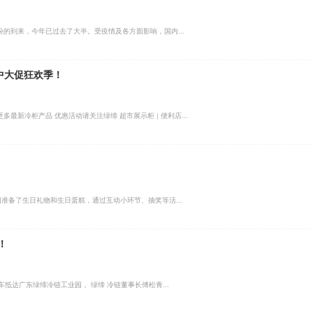
月份的到来，今年已过去了大半。受疫情及各方面影响，国内...
中大促狂欢季！
天 更多最新冷柜产品 优惠活动请关注绿缔 超市展示柜 | 便利店...
们准备了生日礼物和生日蛋糕，通过互动小环节、抽奖等活...
！
抵达广东绿缔冷链工业园， 绿缔 冷链董事长傅松青...