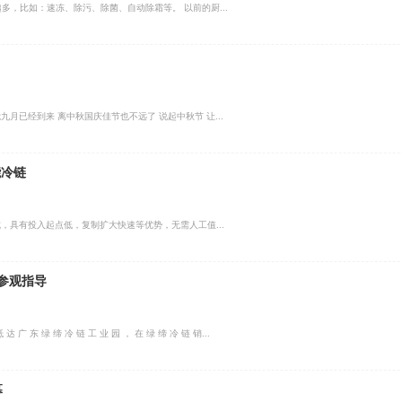
，比如：速冻、除污、除菌、自动除霜等。 以前的厨...
月已经到来 离中秋国庆佳节也不远了 说起中秋节 让...
能冷链
，具有投入起点低，复制扩大快速等优势，无需人工值...
参观指导
抵 达 广 东 绿 缔 冷 链 工 业 园 ， 在 绿 缔 冷 链 销...
幕