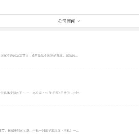
公司新闻
国家本身的法定节日，通常是这个国家的独立、宪法的...
具体安排如下： 一、办公室：10月1日至4日放假，共计...
节。根据史籍的记载，中秋一词最早出现在《周礼》一...