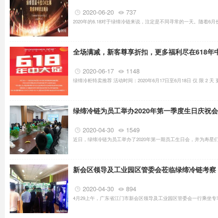
2020-06-20
737
2020年的6.18对于绿缔冷链来说，注定是不同寻常的一天。随着6
全场满减，新客尊享折扣，更多福利尽在618年
2020-06-17
1148
绿缔冷柜特卖推荐 活动时间：2020年6月17日至6月18日 仅 限 2 
绿缔冷链为员工举办2020年第一季度生日庆祝会
2020-04-30
1549
近日，绿缔冷链为员工举办了2020年第一期员工生日会，并为寿星
新会区领导及工业园区管委会莅临绿缔冷链考察
2020-04-30
894
​4月29上午，广东省江门市新会区领导及工业园区管委会一行乘坐专车