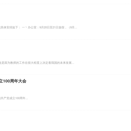
体安排如下： 一丶办公室：9月20日至21日放假，（9月...
是因为教师的工作在很大程度上决定着我国的未来发展...
100周年大会
产党成立100周年...