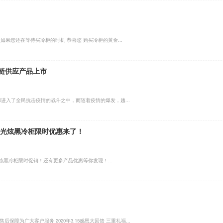
如果您还在等待买冷柜的时机 恭喜您 购买冷柜的黄金...
链供应产品上市
都进入了全民抗击疫情的战斗之中，而随着疫情的爆发，越...
蓝光炫黑冷柜限时优惠来了！
黑冷柜限时促销！还有更多产品优惠等你发现！...
保障为广大客户服务 2020年3.15感恩大回馈 三重礼福...