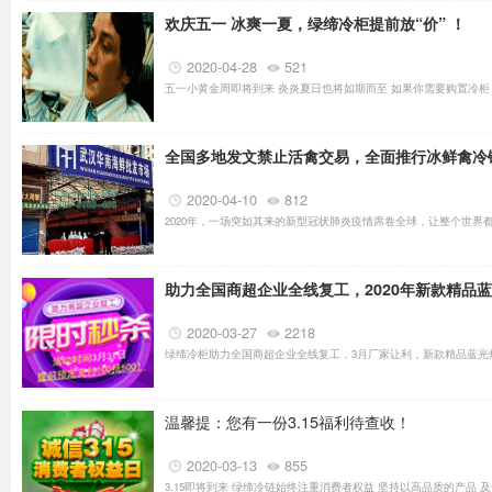
欢庆五一 冰爽一夏，绿缔冷柜提前放“价” ！
2020-04-28
521
五一小黄金周即将到来 炎炎夏日也将如期而至 如果你需要购置冷柜 
全国多地发文禁止活禽交易，全面推行冰鲜禽冷
2020-04-10
812
2020年，一场突如其来的新型冠状肺炎疫情席卷全球，让整个世界
助力全国商超企业全线复工，2020年新款精品
2020-03-27
2218
绿缔冷柜助力全国商超企业全线复工，3月厂家让利，新款精品蓝光炫
温馨提：您有一份3.15福利待查收！
2020-03-13
855
3.15即将到来 绿缔冷链始终注重消费者权益 坚持以高品质的产品 及售后