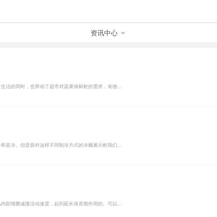
资讯中心
生活的同时，也带动了超市对蔬果保鲜柜的需求，肯德...
和直冷。但是面对这样不同制冷方式的冷藏展示柜我们...
内部细菌减慢活动速度，起到延长保质期作用的。可以...