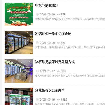
中秋节放假通知
2021-09-19
878
根据国家假日放假规定以及公司生产经营情况，现将2021年中秋放假具
冷冻冰柜一般多少度合适
2021-09-18
567
正常情况下，冷柜冷藏的温度是在1-12度之间，最佳保鲜温度在4-8
冰柜常见故障以及处理方式
2021-09-17
939
今天小编带给你们冷柜常见的故障和处理的方式 以下为冷柜常见故障
冷藏柜有水怎么办？
2021-09-16
1482
现在每个商场超市都离不开冷藏柜，无论是大型超市冷柜还是小型保