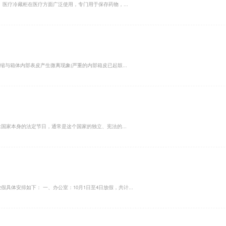
医疗冷藏柜在医疗方面广泛使用，专门用于保存药物，...
缩与箱体内部表皮产生微离现象(严重的内部箱皮已起鼓...
国家本身的法定节日，通常是这个国家的独立、宪法的...
具体安排如下： 一、办公室：10月1日至4日放假，共计...