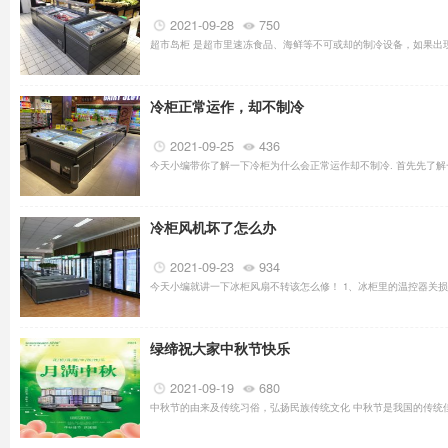
2021-09-28
750
超市岛柜 是超市里速冻食品、海鲜等不可或却的制冷设备，如果出现
冷柜正常运作，却不制冷
2021-09-25
436
今天小编带你了解一下冷柜为什么会正常运作却不制冷. 首先先了解
冷柜风机坏了怎么办
2021-09-23
934
今天小编就讲一下冰柜风扇不转该怎么修！ 1、冰柜里的温控器关损
绿缔祝大家中秋节快乐
2021-09-19
680
中秋节的由来及传统习俗，弘扬民族传统文化 中秋节是我国的传统佳