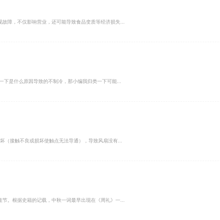
故障，不仅影响营业，还可能导致食品变质等经济损失...
一下是什么原因导致的不制冷，那小编我归类一下可能...
坏（接触不良或损坏使触点无法导通），导致风扇没有...
节。根据史籍的记载，中秋一词最早出现在《周礼》一...