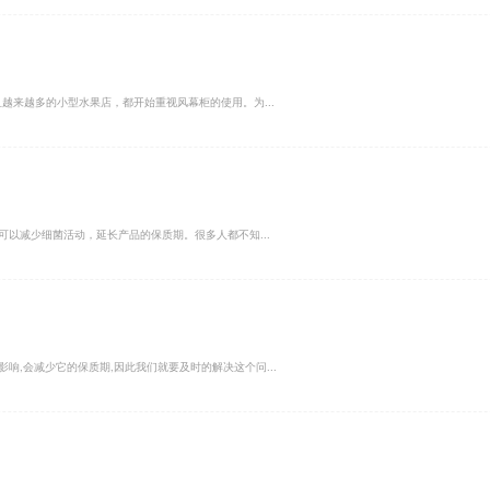
越来越多的小型水果店，都开始重视风幕柜的使用。为...
可以减少细菌活动，延长产品的保质期。很多人都不知...
响,会减少它的保质期,因此我们就要及时的解决这个问...