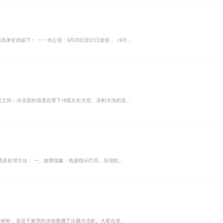
体安排如下： 一丶办公室：9月20日至21日放假，（9月...
度之间；冷冻室的温度在零下18度左右为宜。冰柜冷冻的温...
及处理方法： 一、故障现象：电源指示灯亮，压缩机...
鲜柜，甚至于家用的冰箱都属于冷藏冷冻柜。大家在使...