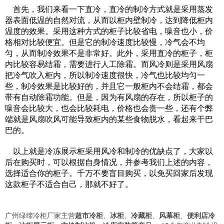
首先，我们来看一下直冷，直冷的制冷方式就是采用蒸发
器表面低温的自然对流，从而以柜内壁制冷，达到降低柜内
温度的效果。采用这种方式的柜子比较省电，噪音也小，价
格相对比较便宜。但是它的制冷速度比较慢，冷气会不均
匀，从而制冷效果不是非常好。此外，采用直冷的柜子，柜
内比较容易结霜，需要进行人工除霜。而风冷则是采用风扇
把冷气吹入柜内，所以制冷速度很快，冷气也比较均匀一
些，制冷效果是比较好的，并且它一般柜内不会结霜，都会
带有自动除霜功能。但是，因为有风扇的存在，所以柜子的
噪音会比较大，也会比较耗电，价格也会贵一些，还有个弊
端就是风扇吹风可能导致柜内的某些食物脱水，看起来干巴
巴的。
以上就是冷冻展示柜采用风冷和制冷的优缺点了，大家以
后在购买时，可以根据自身情况，并参考我们上述的内容，
选择适合你的柜子。千万不要盲目购买，以免买回家后发现
这款柜子不适合自己，那就不好了。
广州绿缔冷柜厂家主营
超市冷柜
、
冰柜
、
冷藏柜
、
风幕柜
、
便利店冷